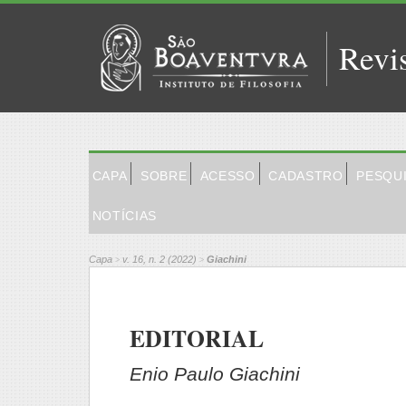
Revi
CAPA
SOBRE
ACESSO
CADASTRO
PESQU
NOTÍCIAS
Capa
v. 16, n. 2 (2022)
Giachini
>
>
EDITORIAL
Enio Paulo Giachini