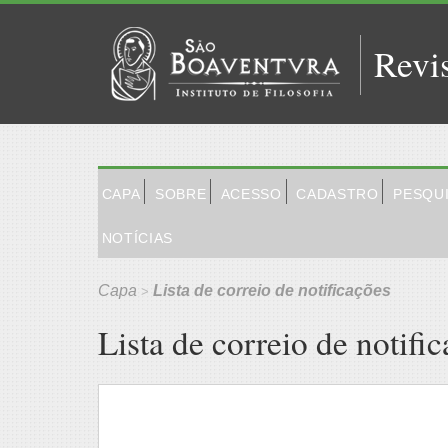
Revi
CAPA
SOBRE
ACESSO
CADASTRO
PESQU
NOTÍCIAS
Capa
Lista de correio de notificações
>
Lista de correio de notifi