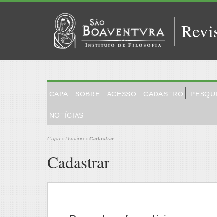
Revi
CAPA
SOBRE
ACESSO
CADASTRO
PESQU
NOTÍCIAS
Capa
Usuário
Cadastrar
>
>
Cadastrar