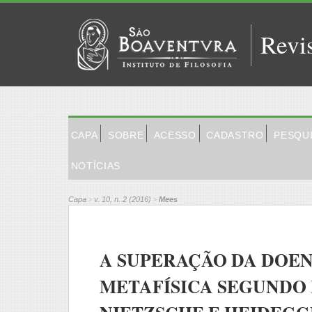
Revi
CAPA
SOBRE
ACESSO
CADASTRO
PESQU
NOTÍCIAS
Capa
v. 10, n. 2 (2016)
Mees
>
>
A SUPERAÇÃO DA DOE
METAFÍSICA SEGUNDO 