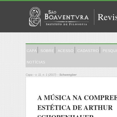
Revi
CAPA
SOBRE
ACESSO
CADASTRO
PESQU
NOTÍCIAS
Capa
v. 11, n. 1 (2017)
Schwengber
>
>
A MÚSICA NA COMPRE
ESTÉTICA DE ARTHUR