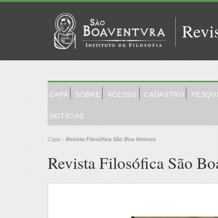
Revi
CAPA
SOBRE
ACESSO
CADASTRO
PESQU
NOTÍCIAS
Capa
Revista Filosófica São Boa Ventura
>
Revista Filosófica São Bo