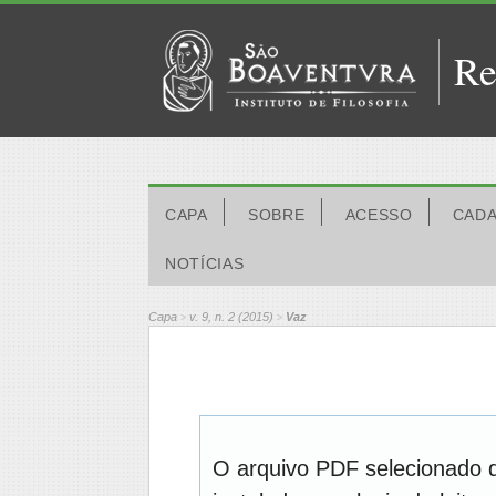
Re
CAPA
SOBRE
ACESSO
CAD
NOTÍCIAS
Capa
v. 9, n. 2 (2015)
Vaz
>
>
O arquivo PDF selecionado 