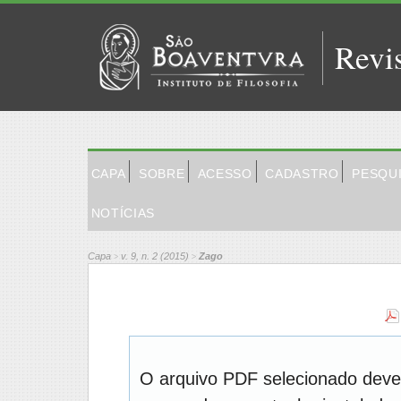
Revi
CAPA
SOBRE
ACESSO
CADASTRO
PESQU
NOTÍCIAS
Capa
v. 9, n. 2 (2015)
Zago
>
>
O arquivo PDF selecionado deve