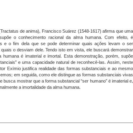
 (Tractatus de anima), Francisco Suárez (1548-1617) afirma que um
 supõe o conhecimento racional da alma humana. Com efeito, 
s e o fim dela que se pode determinar quais ações levam o se
quais o desviam dele. Tendo isto em vista, ele buscará demonstra
a humana é imaterial e imortal. Esta demonstração, porém, supõ
anciais” e uma capacidade natural de reconhecê-las. Assim, nest
tor Exímio justifica realidade das formas substanciais e ao mesm
mos; em seguida, como ele distingue as formas substanciais viva
le busca mostrar que a forma substancial “ser humano” é imaterial e
cionalmente a imortalidade da alma humana.