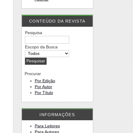
CONTEÚDO DA REVISTA
a
Pesquisa
é
r
Escopo da Busca
r
e
e
o
Procurar
s
Por Edição
,
Por Autor
Por Título
INFORMAÇÕES
Para Leitores
Para Autores