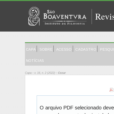
Revi
CAPA
SOBRE
ACESSO
CADASTRO
PESQU
NOTÍCIAS
Capa
v. 16, n. 2 (2022)
Cezar
>
>
O arquivo PDF selecionado deve