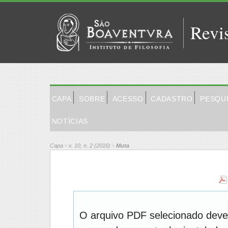
Revi
CAPA
SOBRE
ACESSO
CADASTRO
PESQU
NOTÍCIAS
Capa
v. 10, n. 2 (2016)
Muta
>
>
O arquivo PDF selecionado deve