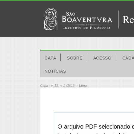
Re
CAPA
SOBRE
ACESSO
CAD
NOTÍCIAS
Capa
v. 13, n. 2 (2019)
Lima
>
>
O arquivo PDF selecionado 